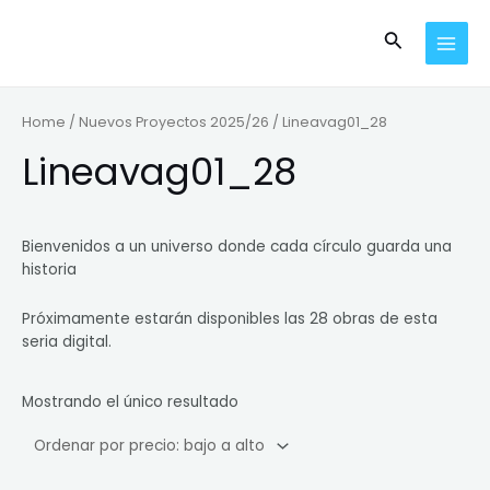
Ir
MAI
al
Buscar
MEN
contenido
Home
/
Nuevos Proyectos 2025/26
/ Lineavag01_28
Lineavag01_28
Bienvenidos a un universo donde cada círculo guarda una
historia
Próximamente estarán disponibles las 28 obras de esta
seria digital.
Mostrando el único resultado