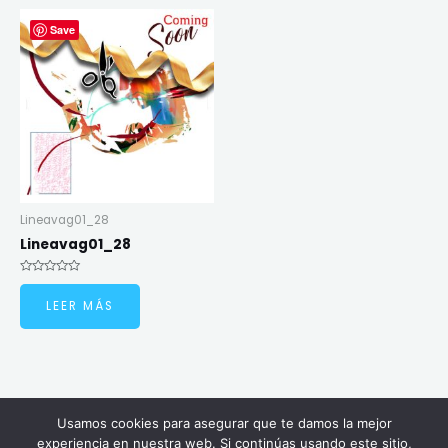
Save
Lineavag01_28
Lineavag01_28
Valorado
en
LEER MÁS
0
de
5
Usamos cookies para asegurar que te damos la mejor
Copyright © 2026 Carlosantanart | Powered by Carlosantanart
experiencia en nuestra web. Si continúas usando este sitio,