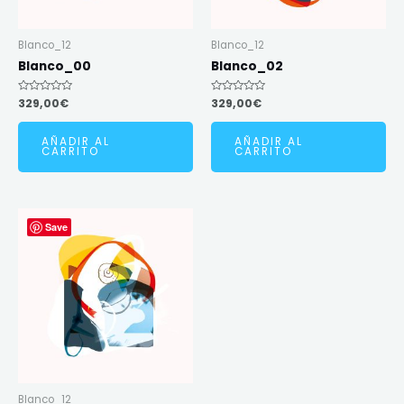
Blanco_12
Blanco_12
Blanco_00
Blanco_02
Valorado
329,00
€
Valorado
329,00
€
en
en
0
0
de
de
AÑADIR AL
AÑADIR AL
5
5
CARRITO
CARRITO
Save
Blanco_12