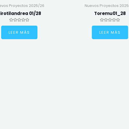
evos Proyectos 2025/26
Nuevos Proyectos 2025
irotilandrea 01/28
Toremu01_28
Valorado
Valorado
en
en
LEER MÁS
LEER MÁS
0
0
de
de
5
5