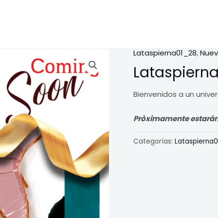
Lataspierna01_28
,
Nuev
Lataspiern
Bienvenidos a un unive
Pròximamente estarán di
Categorías:
Lataspierna0