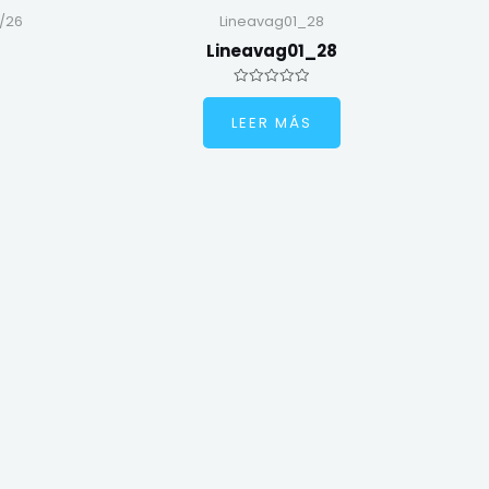
/26
Lineavag01_28
Lineavag01_28
Valorado
en
LEER MÁS
0
de
5