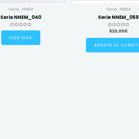
Serie_NNEM
Serie_NNEM
Serie NNEM_040
Serie NNEM_059
620,00
€
Valorado
Valorado
en
en
LEER MÁS
0
0
de
de
AÑADIR AL CARRI
5
5