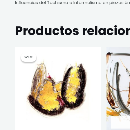
Influencias del Tachismo e Informalismo en piezas ú
Productos relaci
Original
Current
price
price
Sale!
Sale!
was:
is:
890,00€.
280,00€.