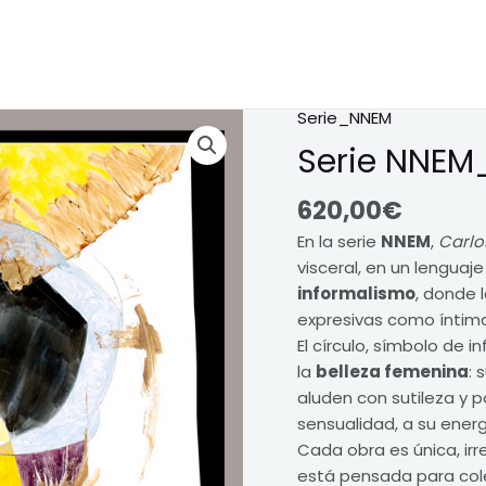
Serie_NNEM
Serie
NNEM_047
Serie NNEM
cantidad
620,00
€
En la serie
NNEM
,
Carlo
visceral, en un lenguaje
informalismo
, donde 
expresivas como íntima
El círculo, símbolo de 
la
belleza femenina
: 
aluden con sutileza y p
sensualidad, a su energí
Cada obra es única, irr
está pensada para col