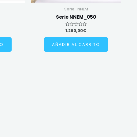
Serie_NNEM
Serie NNEM_050
1.280,00
€
Valorado
en
0
de
TO
AÑADIR AL CARRITO
5