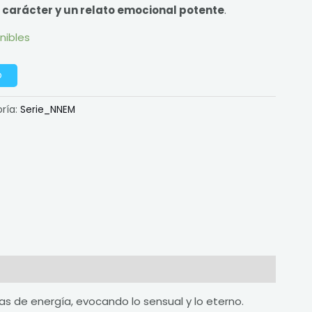
n carácter y un relato emocional potente
.
nibles
O
ría:
Serie_NNEM
as de energía, evocando lo sensual y lo eterno.