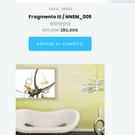
Serie_NNEM
Fragmento III / NNEM_005
890,00
€
280,00
€
Valorado
en
0
de
AÑADIR AL CARRITO
5