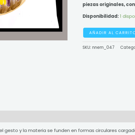
piezas originales, co
Disponibilidad:
1 dispo
AÑADIR AL CARRIT
SKU:
nnem_047
Catego
nes (0)
l gesto y la materia se funden en formas circulares cargad