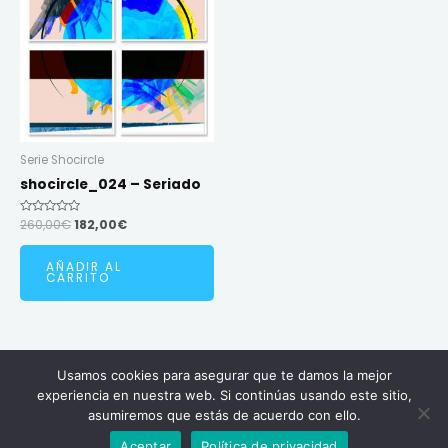
260,00€.
182,00€.
Serie Shocircle
shocircle_024 – Seriado
Valorado
260,00
€
182,00
€
en
0
de
AÑADIR AL
5
CARRITO
Usamos cookies para asegurar que te damos la mejor
Copyright © 2026 Carlosantanart | Powered by Carlosantanart
experiencia en nuestra web. Si continúas usando este sitio,
asumiremos que estás de acuerdo con ello.
Contact us
Aceptar
Política de privacidad