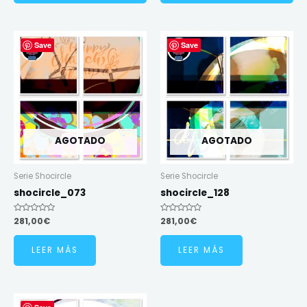
Save
Save
AGOTADO
AGOTADO
Serie Shocircle
Serie Shocircle
shocircle_073
shocircle_128
Valorado
281,00
€
Valorado
281,00
€
en
en
0
0
de
de
LEER MÁS
LEER MÁS
5
5