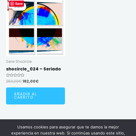
Save
price
price
Sale!
Sale!
was:
is:
260,00€.
182,00€.
Serie Shocircle
shocircle_024 – Seriado
Valorado
260,00
€
182,00
€
en
0
de
AÑADIR AL
5
CARRITO
Usamos cookies para asegurar que te damos la mejor
Copyright © 2026 Carlosantanart | Powered by Carlosantanart
experiencia en nuestra web. Si continúas usando este sitio,