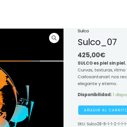
Sulco
Sulco_07
cantidad
Sulco_07
425,00
€
SULCO es piel sin piel.
Curvas, texturas, ritmo 
Carlosantanart nos rec
elegante y eterno.
Disponibilidad:
1 dispo
AÑADIR AL CARRIT
SKU:
Sulco28-8-1-1-2-1-1-1-1