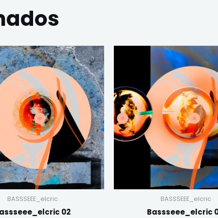
onados
BASSSEEE_elcric
BASSSEEE_elcric
assseee_elcric 02
Bassseee_elcric 