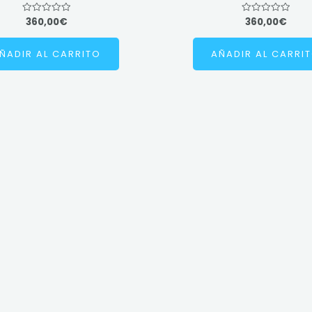
360,00
€
360,00
€
Valorado
Valorado
en
en
0
0
de
de
ÑADIR AL CARRITO
AÑADIR AL CARRI
5
5