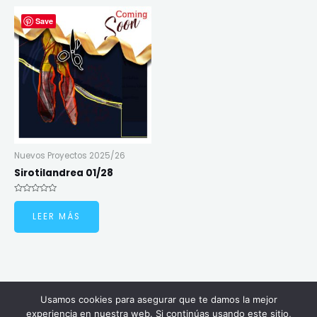
Save
Nuevos Proyectos 2025/26
Sirotilandrea 01/28
Valorado
en
LEER MÁS
0
de
5
Usamos cookies para asegurar que te damos la mejor
Copyright © 2026 Carlosantanart | Powered by Carlosantanart
experiencia en nuestra web. Si continúas usando este sitio,