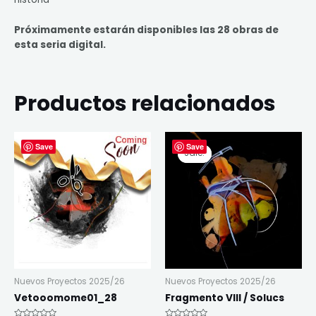
Próximamente estarán disponibles las 28 obras de
esta seria digital.
Productos relacionados
Original
Current
Save
Save
price
price
Sale!
Sale!
was:
is:
280,00€.
182,00€.
Nuevos Proyectos 2025/26
Nuevos Proyectos 2025/26
Vetooomome01_28
Fragmento VIII / Solucs