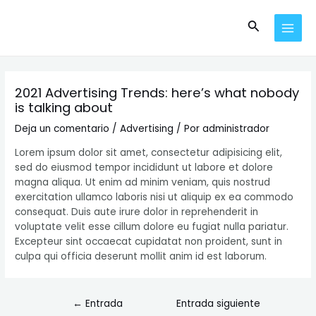
Ir
Post
MAI
al
navigation
Buscar
MEN
contenido
2021 Advertising Trends: here’s what nobody
is talking about
Deja un comentario
/
Advertising
/ Por
administrador
Lorem ipsum dolor sit amet, consectetur adipisicing elit,
sed do eiusmod tempor incididunt ut labore et dolore
magna aliqua. Ut enim ad minim veniam, quis nostrud
exercitation ullamco laboris nisi ut aliquip ex ea commodo
consequat. Duis aute irure dolor in reprehenderit in
voluptate velit esse cillum dolore eu fugiat nulla pariatur.
Excepteur sint occaecat cupidatat non proident, sunt in
culpa qui officia deserunt mollit anim id est laborum.
←
Entrada
Entrada siguiente