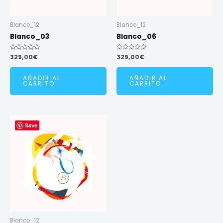
Blanco_12
Blanco_12
Blanco_03
Blanco_06
Valorado
329,00
€
Valorado
329,00
€
en
en
0
0
de
de
AÑADIR AL
AÑADIR AL
5
5
CARRITO
CARRITO
Save
Blanco_12