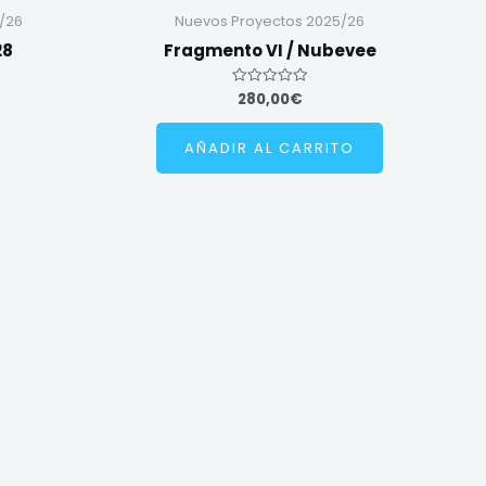
/26
Nuevos Proyectos 2025/26
28
Fragmento VI / Nubevee
280,00
€
Valorado
en
0
de
AÑADIR AL CARRITO
5