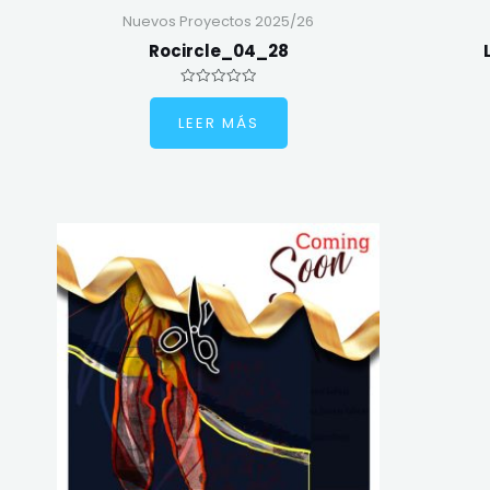
Nuevos Proyectos 2025/26
Rocircle_04_28
Valorado
en
LEER MÁS
0
de
5