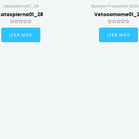
Lataspierna01_28
Nuevos Proyectos 2025
Lataspierna01_28
Vetooomome01_
Valorado
Valorado
en
en
LEER MÁS
LEER MÁS
0
0
de
de
5
5